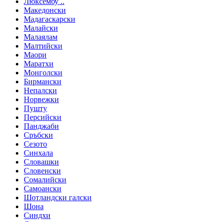
Люксембу ..
Македонски
Мадагаскарски
Малайски
Малаялам
Малтийски
Маори
Маратхи
Монголски
Бирмански
Непалски
Норвежки
Пушту
Персийски
Панджаби
Сръбски
Сезото
Синхала
Словашки
Словенски
Сомалийски
Самоански
Шотландски галски
Шона
Синдхи