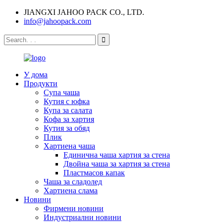
JIANGXI JAHOO PACK CO., LTD.
info@jahoopack.com
У дома
Продукти
Супа чаша
Кутия с юфка
Купа за салата
Кофа за хартия
Кутия за обяд
Плик
Хартиена чаша
Единична чаша хартия за стена
Двойна чаша за хартия за стена
Пластмасов капак
Чаша за сладолед
Хартиена слама
Новини
Фирмени новини
Индустриални новини