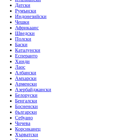
Датски
Румънски
Индонезийски
Чешки
Африкаанс
Шведски
Полски
Баски
Каталунски
Есперанто
Хинди
Лаос
Албански
Амхарски
Арменски
Азербайджански
Белоруски
Бенгалски
Босненски
български
Себуано
Чичева
Корсиканец
Хърватски