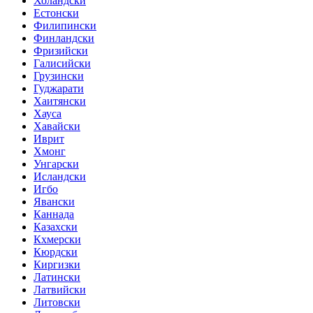
Холандски
Естонски
Филипински
Финландски
Фризийски
Галисийски
Грузински
Гуджарати
Хаитянски
Хауса
Хавайски
Иврит
Хмонг
Унгарски
Исландски
Игбо
Явански
Каннада
Казахски
Кхмерски
Кюрдски
Киргизки
Латински
Латвийски
Литовски