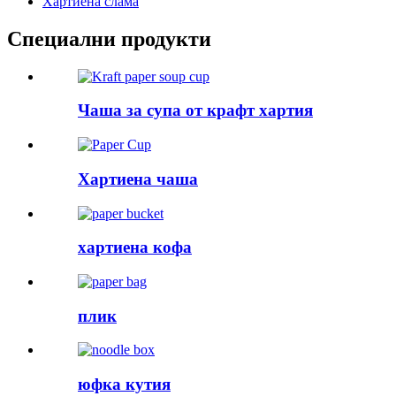
Хартиена слама
Специални продукти
Чаша за супа от крафт хартия
Хартиена чаша
хартиена кофа
плик
юфка кутия