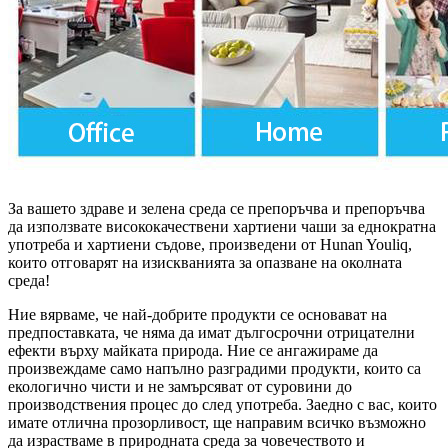
За вашето здраве и зелена среда се препоръчва и препоръчва
да използвате висококачествени хартиени чаши за еднократна
употреба и хартиени съдове, произведени от Hunan Youliq,
които отговарят на изискванията за опазване на околната
среда!
Ние вярваме, че най-добрите продукти се основават на
предпоставката, че няма да имат дългосрочни отрицателни
ефекти върху майката природа. Ние се ангажираме да
произвеждаме само напълно разградими продукти, които са
екологично чисти и не замърсяват от суровини до
производствения процес до след употреба. Заедно с вас, които
имате отлична прозорливост, ще направим всичко възможно
да израстваме в природната среда за човечеството и