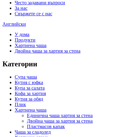
Често задавани въпроси
За нас
Свържете се с нас
Английски
У дома
Продукти
Хартиена чаша
Двойна чаша за хартия за стена
Категории
Супа чаша
Кутия с юфка
Купа за салата
Кофа за хартия
Кутия за обяд
Плик
Хартиена чаша
Единична чаша хартия за стена
Двойна чаша за хартия за стена
Пластмасов капак
Чаша за сладолед