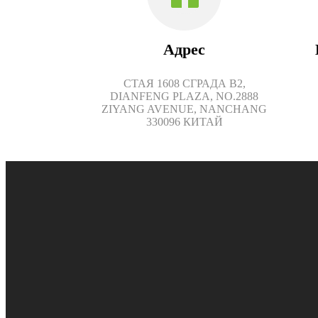
Адрес
СТАЯ 1608 СГРАДА B2,
DIANFENG PLAZA, NO.2888
ZIYANG AVENUE, NANCHANG
330096 КИТАЙ