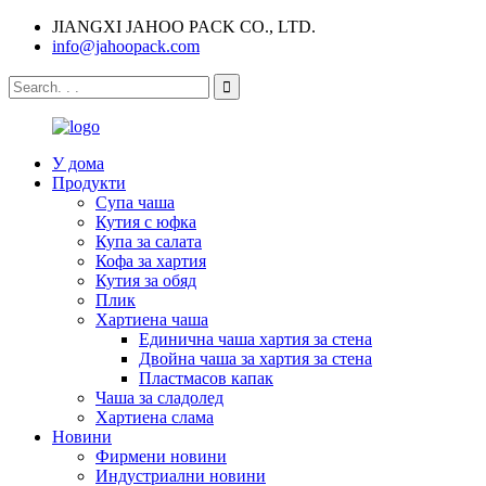
JIANGXI JAHOO PACK CO., LTD.
info@jahoopack.com
У дома
Продукти
Супа чаша
Кутия с юфка
Купа за салата
Кофа за хартия
Кутия за обяд
Плик
Хартиена чаша
Единична чаша хартия за стена
Двойна чаша за хартия за стена
Пластмасов капак
Чаша за сладолед
Хартиена слама
Новини
Фирмени новини
Индустриални новини