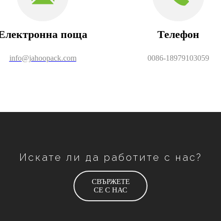
Електронна поща
Телефон
info@jahoopack.com
0086-18979103059
Искате ли да работите с нас?
СВЪРЖЕТЕ
СЕ С НАС