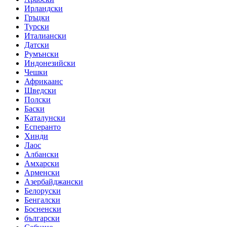
Ирландски
Гръцки
Турски
Италиански
Датски
Румънски
Индонезийски
Чешки
Африкаанс
Шведски
Полски
Баски
Каталунски
Есперанто
Хинди
Лаос
Албански
Амхарски
Арменски
Азербайджански
Белоруски
Бенгалски
Босненски
български