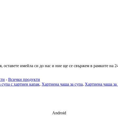
 оставете имейла си до нас и ние ще се свържем в рамките на 24
кти
-
Всички продукти
 супа с хартиен капак
,
Хартиена чаша за супа
,
Хартиена чаша за 
Android