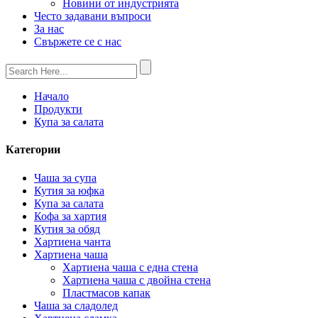
Новини от индустрията
Често задавани въпроси
За нас
Свържете се с нас
Начало
Продукти
Купа за салата
Категории
Чаша за супа
Кутия за юфка
Купа за салата
Кофа за хартия
Кутия за обяд
Хартиена чанта
Хартиена чаша
Хартиена чаша с една стена
Хартиена чаша с двойна стена
Пластмасов капак
Чаша за сладолед