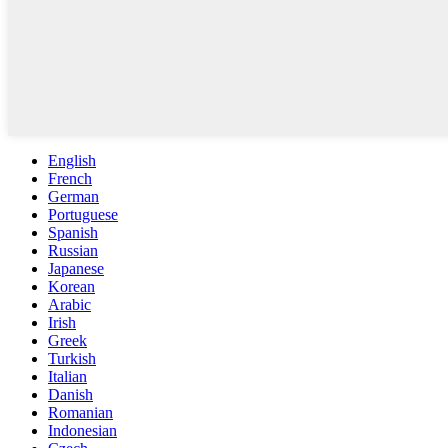
English
French
German
Portuguese
Spanish
Russian
Japanese
Korean
Arabic
Irish
Greek
Turkish
Italian
Danish
Romanian
Indonesian