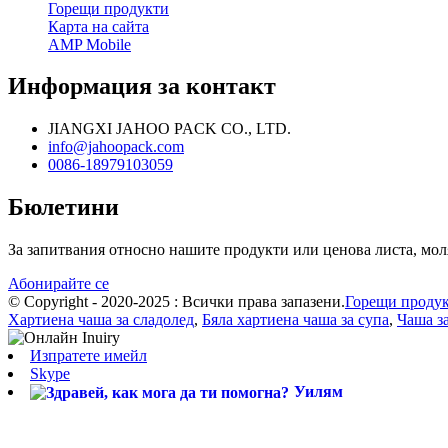
Горещи продукти
Карта на сайта
AMP Mobile
Информация за контакт
JIANGXI JAHOO PACK CO., LTD.
info@jahoopack.com
0086-18979103059
Бюлетини
За запитвания относно нашите продукти или ценова листа, моля,
Абонирайте се
© Copyright - 2020-2025 : Всички права запазени.
Горещи проду
Хартиена чаша за сладолед
,
Бяла хартиена чаша за супа
,
Чаша за
Изпратете имейл
Skype
Уилям