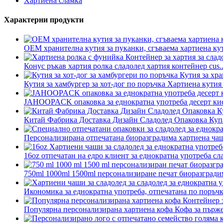
Хартиена сламка
Характерни продукти
OEM хранителна кутия за пуканки, сгъваема хартиена кутия
Конус ръкав хартия ролка сладолед хартия контейнер cus..
Кутия за хамбургер за хот-дог по поръчка Хартиена кутия
JAHOOPACK опаковка за еднократна употреба десерт кисе
Китай Фабрика Доставка Дизайн Сладолед Опаковка Купа
Персонализирана отпечатана биоразградима хартиена чаша
16oz отпечатан на едро клиент за еднократна употреба сла
750ml 1000ml 1500ml персонализиране печат биоразградим
Икономика за еднократна употреба, отпечатана по поръчка 
Популярна персонализирана хартиена кофа Кофа за пърже