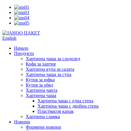
English
Начало
Продукти
Хартиена чаша за сладолед
Кофа за хартия
Хартиена купа за салата
Хартиена чаша за супа
Кутия за юфка
Кутия за обяд
Хартиена чанта
Хартиена чаша
Хартиена чаша с една стена
Хартиена чаша с двойна стена
Пластмасов капак
Хартиена сламка
Новини
Фирмени новини