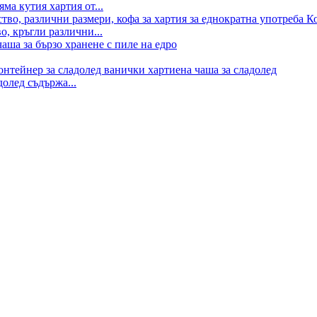
ма кутия хартия от...
о, кръгли различни...
долед съдържа...