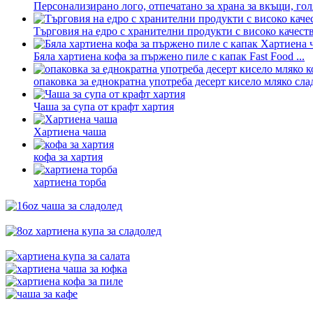
Персонализирано лого, отпечатано за храна за вкъщи, голя
Търговия на едро с хранителни продукти с високо качеств
Бяла хартиена кофа за пържено пиле с капак Fast Food ...
опаковка за еднократна употреба десерт кисело мляко сла
Чаша за супа от крафт хартия
Хартиена чаша
кофа за хартия
хартиена торба