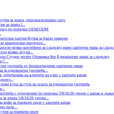
 за храна l...
.
 за хранителни продукти...
ло мляко лед кр...
 C...
 за еднократна употреба...
долед...
...
за храна 5/8/16/26 унции...
но пиле...