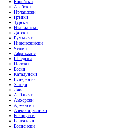
Корейски
Арабски
Ирландски
Гръцки
Турски
Италиански
Датски
Румънски
Индонезийски
Чешки
Африкаанс
Шведски
Полски
Баски
Каталунски
Есперанто
Хинди
Лаос
Албански
Амхарски
Арменски
Азербайджански
Белоруски
Бенгалски
Босненски