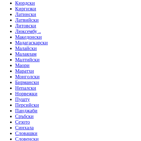
Кюрдски
Киргизки
Латински
Латвийски
Литовски
Люксембу ..
Македонски
Мадагаскарски
Малайски
Малаялам
Малтийски
Маори
Маратхи
Монголски
Бирмански
Непалски
Норвежки
Пушту
Персийски
Панджаби
Сръбски
Сезото
Синхала
Словашки
Словенски