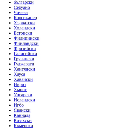
български
Себуано
Чичева
Корсиканец
Хърватски
Холандски
Естонски
Филипински
Финландски
Фризийски
Галисийски
Грузински
Гуджарати
Хаитянски
Хауса
Хавайски
Иврит
Хмонг
Унгарски
Исландски
Игбо
Явански
Каннада
Казахски
Кхмерски