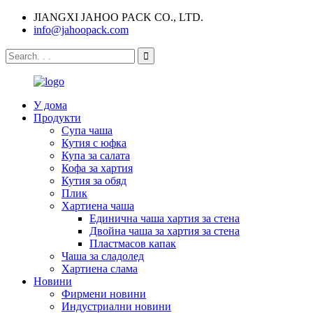
JIANGXI JAHOO PACK CO., LTD.
info@jahoopack.com
У дома
Продукти
Супа чаша
Кутия с юфка
Купа за салата
Кофа за хартия
Кутия за обяд
Плик
Хартиена чаша
Единична чаша хартия за стена
Двойна чаша за хартия за стена
Пластмасов капак
Чаша за сладолед
Хартиена слама
Новини
Фирмени новини
Индустриални новини